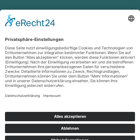
Kinder-Mobil-Zentrum
Orthesen f. Kinder
Korsettversorgung
Dynamische Input-
Orthesen
Kinderspezialschuhe
Sonderbau Sitzschalen
Lagerungsschienen
Kompression
Venentherapie
Lip- & Lymphe
MAK
Lympha-mat
Strumpfanziehhilfen
richtige Pflege