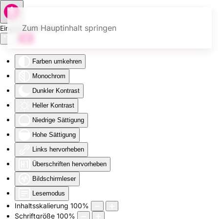
Zum Hauptinhalt springen
Eingabehilfen öffnen
Farben umkehren
Monochrom
Dunkler Kontrast
Heller Kontrast
Niedrige Sättigung
Hohe Sättigung
Links hervorheben
Überschriften hervorheben
Bildschirmleser
Lesemodus
Inhaltsskalierung
100
%
Schriftgröße
100
%