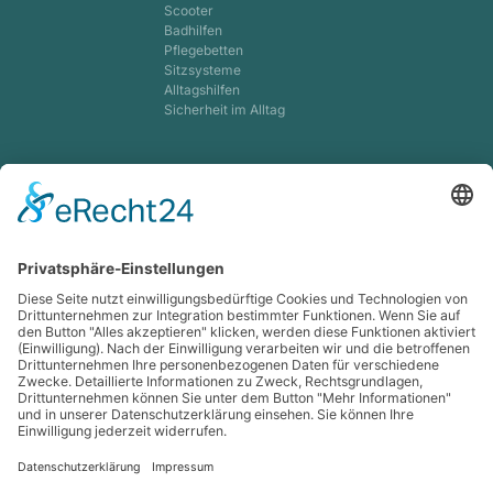
Scooter
Badhilfen
Pflegebetten
Sitzsysteme
Alltagshilfen
Sicherheit im Alltag
Kinder-Mobil-Zentrum
Orthesen f. Kinder
Korsettversorgung
Dynamische Input-
Orthesen
Kinderspezialschuhe
Sonderbau Sitzschalen
Lagerungsschienen
Kompression
Venentherapie
Lip- & Lymphe
MAK
Lympha-mat
Strumpfanziehhilfen