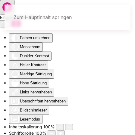
Zum Hauptinhalt springen
Eingabehilfen öffnen
Farben umkehren
Monochrom
Dunkler Kontrast
Heller Kontrast
Niedrige Sättigung
Hohe Sättigung
Links hervorheben
Überschriften hervorheben
Bildschirmleser
Lesemodus
Inhaltsskalierung
100
%
Schriftgröße
100
%