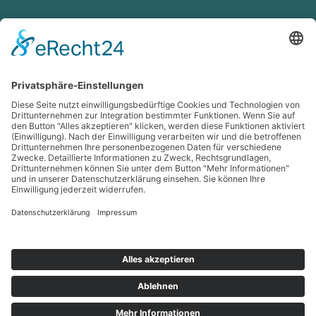
Kinder-Mobil-Zentrum
Orthesen f. Kinder
Korsettversorgung
Dynamische Input-
Orthesen
Kinderspezialschuhe
Sonderbau Sitzschalen
Lagerungsschienen
Kompression
Venentherapie
Lip- & Lymphe
MAK
Lympha-mat
Strumpfanziehhilfen
richtige Pflege