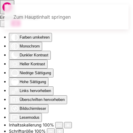
Zum Hauptinhalt springen
Eingabehilfen öffnen
Farben umkehren
Monochrom
Dunkler Kontrast
Heller Kontrast
Niedrige Sättigung
Hohe Sättigung
Links hervorheben
Überschriften hervorheben
Bildschirmleser
Lesemodus
Inhaltsskalierung
100
%
Schriftgröße
100
%